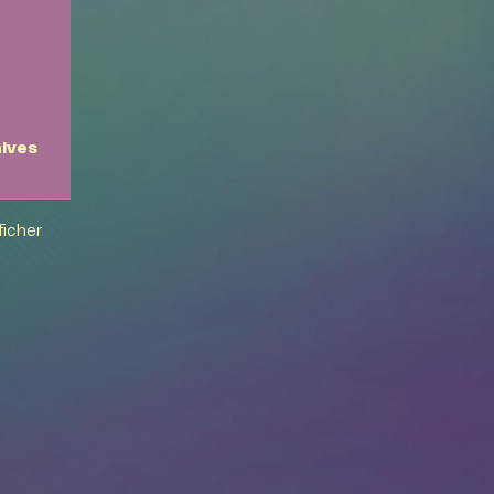
ives
ficher