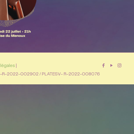
légales
|
TESV-R-2022-002902 / PLATESV- R-2022-008076