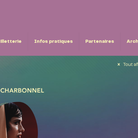
illetterie
Infos pratiques
Partenaires
Arch
Tout af