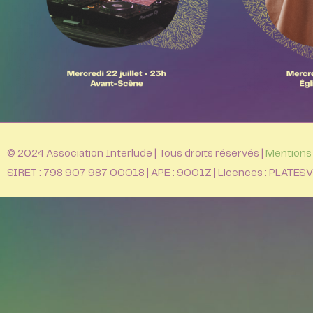
© 2024 Association Interlude | Tous droits réservés |
Mentions 
SIRET : 798 907 987 00018 | APE : 9001Z | Licences : PLA