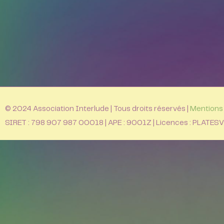
© 2024 Association Interlude | Tous droits réservés |
Mentions 
SIRET : 798 907 987 00018 | APE : 9001Z | Licences : PLA