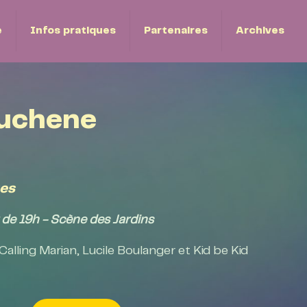
e
Infos pratiques
Partenaires
Archives
Duchene
es
r de 19h - Scène des Jardins
alling Marian, Lucile Boulanger et Kid be Kid