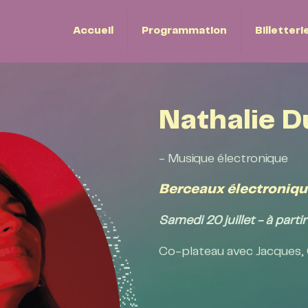
Accueil
Programmation
Billetteri
Nathalie 
- Musique électronique
Berceaux électroniqu
Samedi 20 juillet - à parti
Co-plateau avec Jacques, C