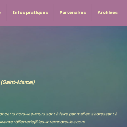
e
Infos pratiques
Partenaires
Archives
(Saint-Marcel)
oncerts hors-les-murs sont à faire par mail en s'adressant à
uivante : billetterie@les-intemporel-les.com.