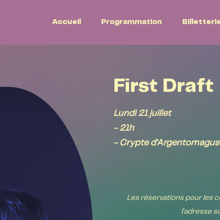
Accueil
Programmation
Billetteri
First Draft
Lundi 21 juillet
- 21h
- Crypte d'Argentomagus 
Les réservations pour les c
l'adresse s