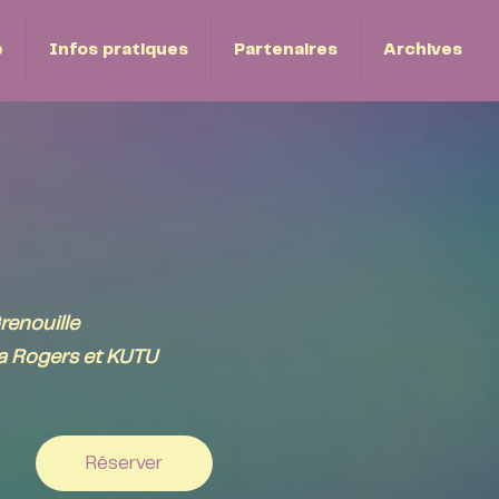
e
Infos pratiques
Partenaires
Archives
renouille
a Rogers et KUTU
Réserver