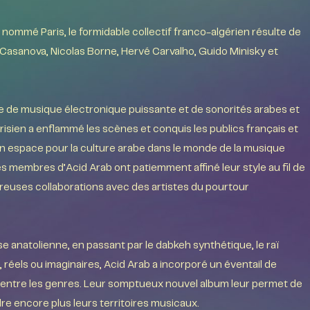
nommé Paris, le formidable collectif franco-algérien résulte de
 Casanova, Nicolas Borne, Hervé Carvalho, Guido Minisky et
ge de musique électronique puissante et de sonorités arabes et
isien a enflammé les scènes et conquis les publics français et
un espace pour la culture arabe dans le monde de la musique
 membres d’Acid Arab ont patiemment affiné leur style au fil de
reuses collaborations avec des artistes du pourtour
se anatolienne, en passant par le dabkeh synthétique, le raï
, réels ou imaginaires, Acid Arab a incorporé un éventail de
es entre les genres. Leur somptueux nouvel album leur permet de
dre encore plus leurs territoires musicaux.